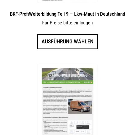
BKF-ProfiWeiterbildung Teil 9 – Lkw-Maut in Deutschland
Für Preise bitte einloggen
Dieses
AUSFÜHRUNG WÄHLEN
Produkt
weist
mehrere
Varianten
auf.
Die
Optionen
können
auf
der
Produktseite
gewählt