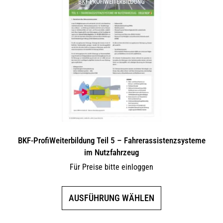
auf.
Die
Optionen
können
auf
der
Produktseite
gewählt
werden
BKF-ProfiWeiterbildung Teil 5 – Fahrerassistenzsysteme
im Nutzfahrzeug
Für Preise bitte einloggen
Dieses
AUSFÜHRUNG WÄHLEN
Produkt
weist