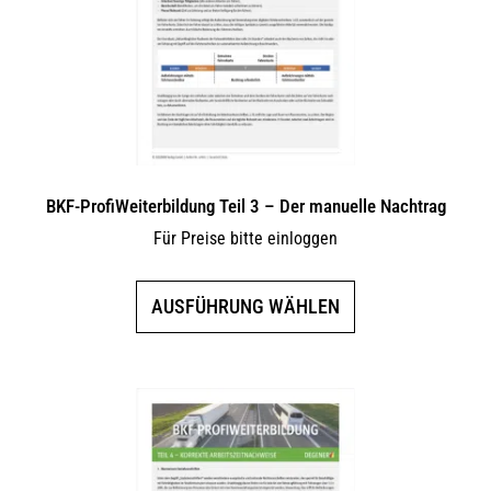
auf
der
Produktseite
gewählt
werden
BKF-ProfiWeiterbildung Teil 3 – Der manuelle Nachtrag
Für Preise bitte einloggen
Dieses
AUSFÜHRUNG WÄHLEN
Produkt
weist
mehrere
Varianten
auf.
Die