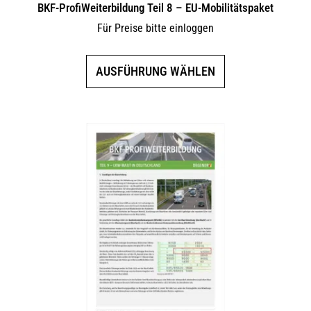
BKF-ProfiWeiterbildung Teil 8 – EU-Mobilitätspaket
Für Preise bitte einloggen
Dieses
AUSFÜHRUNG WÄHLEN
Produkt
weist
mehrere
Varianten
auf.
Die
Optionen
können
auf
der
Produktseite
gewählt
werden