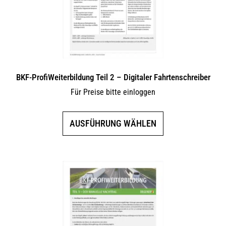
BKF-ProfiWeiterbildung Teil 2 – Digitaler Fahrtenschreiber
Für Preise bitte einloggen
Dieses
AUSFÜHRUNG WÄHLEN
Produkt
weist
mehrere
Varianten
auf.
Die
Optionen
können