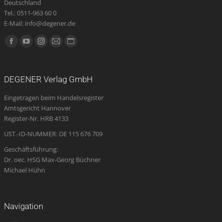
Deutschland
Produktseite
Tel.: 0511-963 60 0
E-Mail: info@degener.de
gewählt
werden
Finden Sie uns auf:
Facebook
YouTube
Instagram
E-
Website
page
page
page
Mail
page
opens
opens
opens
page
opens
DEGENER Verlag GmbH
in
in
in
opens
in
Eingetragen beim Handelsregister
new
new
new
in
new
Amtsgericht Hannover
window
window
window
new
window
Register-Nr. HRB 4133
window
UST.-ID-NUMMER: DE 115 676 709
Geschäftsführung:
Dr. oec. HSG Max-Georg Büchner
Michael Hühn
Navigation