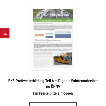
mehrere
Varianten
auf.
Die
Optionen
können
auf
der
Produktseite
gewählt
werden
BKF-Profiweiterbildung Teil 6 – Digitale Fahrtenschreiber
im ÖPNV
Für Preise bitte einloggen
Dieses