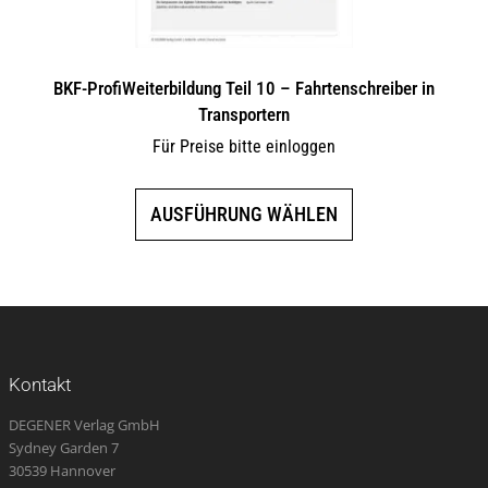
werden
BKF-ProfiWeiterbildung Teil 10 – Fahrtenschreiber in
Transportern
Für Preise bitte einloggen
Dieses
AUSFÜHRUNG WÄHLEN
Produkt
weist
mehrere
Varianten
auf.
Die
Kontakt
Optionen
DEGENER Verlag GmbH
können
Sydney Garden 7
auf
30539 Hannover
der