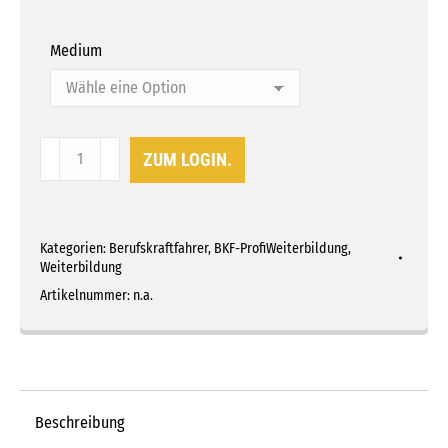
Medium
BKF-
ZUM LOGIN.
ProfiWeiterbildung
Teil
7
Kategorien:
Berufskraftfahrer
,
BKF-ProfiWeiterbildung
,
-
Weiterbildung
Verhalten
Artikelnummer:
n.a.
bei
Straßenkontrollen
Menge
Beschreibung