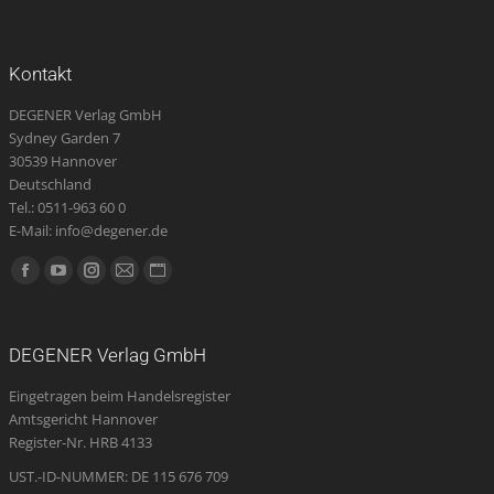
Kontakt
DEGENER Verlag GmbH
Sydney Garden 7
30539 Hannover
Deutschland
Tel.: 0511-963 60 0
E-Mail: info@degener.de
Finden Sie uns auf:
Facebook
YouTube
Instagram
E-
Website
page
page
page
Mail
page
opens
opens
opens
page
opens
DEGENER Verlag GmbH
in
in
in
opens
in
Eingetragen beim Handelsregister
new
new
new
in
new
Amtsgericht Hannover
window
window
window
new
window
Register-Nr. HRB 4133
window
UST.-ID-NUMMER: DE 115 676 709