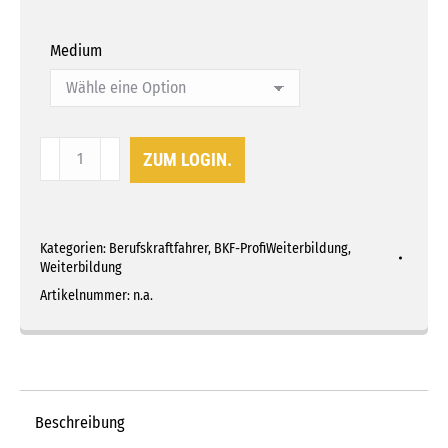
Medium
BKF-
ZUM LOGIN.
ProfiWeiterbildung
Teil
9
Kategorien:
Berufskraftfahrer
,
BKF-ProfiWeiterbildung
,
-
Weiterbildung
Lkw-
Artikelnummer:
n.a.
Maut
in
Deutschland
Menge
Beschreibung