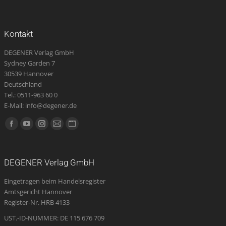
Kontakt
DEGENER Verlag GmbH
Sydney Garden 7
30539 Hannover
Deutschland
Tel.: 0511-963 60 0
E-Mail: info@degener.de
Finden Sie uns auf:
Facebook
YouTube
Instagram
E-
Website
page
page
page
Mail
page
opens
opens
opens
page
opens
DEGENER Verlag GmbH
in
in
in
opens
in
Eingetragen beim Handelsregister
new
new
new
in
new
Amtsgericht Hannover
window
window
window
new
window
Register-Nr. HRB 4133
window
UST.-ID-NUMMER: DE 115 676 709