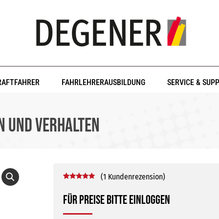
RAFTFAHRER
FAHRLEHRERAUSBILDUNG
SERVICE & SUP
n und Verhalten
(
1
Kundenrezension)
Bewertet mit
1
5.00
von 5,
Für Preise bitte einloggen
basierend
auf
Kundenbewertung