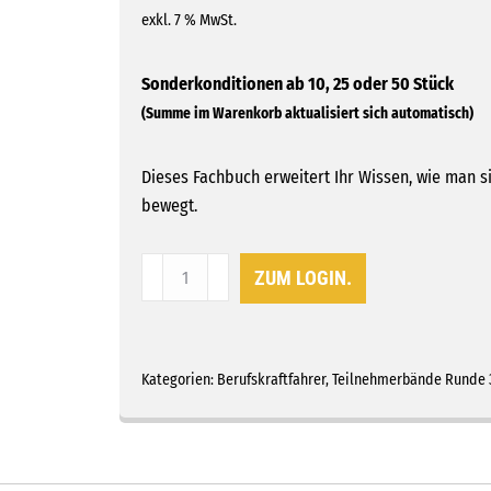
exkl. 7 % MwSt.
Dieses Fachbuch erweitert Ihr Wissen, wie man 
bewegt.
Thema
ZUM LOGIN.
1:
Risikobewusstsein
und
Verhalten
Kategorien:
Berufskraftfahrer
,
Teilnehmerbände Runde 
Menge