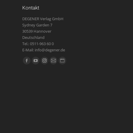
Kontakt
DEGENER Verlag GmbH
Sydney Garden 7
30539 Hannover
Deutschland
Tel.: 0511-963 60 0
E-Mail: info@degener.de
Finden Sie uns auf:
Facebook
YouTube
Instagram
E-
Website
page
page
page
Mail
page
opens
opens
opens
page
opens
in
in
in
opens
in
new
new
new
in
new
window
window
window
new
window
window