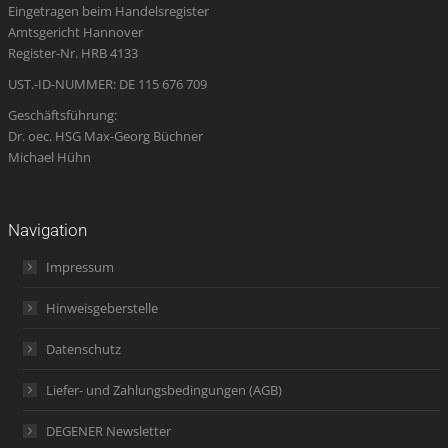
Eingetragen beim Handelsregister
new
new
new
in
new
Amtsgericht Hannover
window
window
window
new
window
Register-Nr. HRB 4133
window
UST.-ID-NUMMER: DE 115 676 709
Geschäftsführung:
Dr. oec. HSG Max-Georg Büchner
Michael Hühn
Navigation
Impressum
Hinweisgeberstelle
Datenschutz
Liefer- und Zahlungsbedingungen (AGB)
DEGENER Newsletter