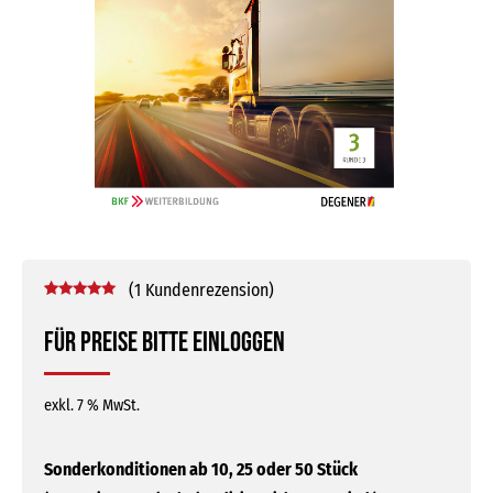
(
1
Kundenrezension)
Bewertet mit
1
5.00
von 5,
Für Preise bitte einloggen
basierend
auf
Kundenbewertung
exkl. 7 % MwSt.