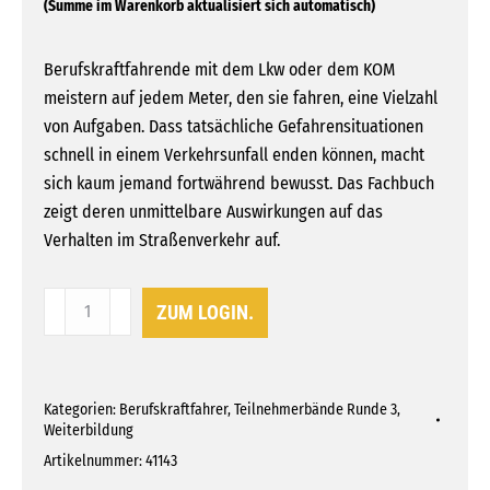
Berufskraftfahrende mit dem Lkw oder dem KOM
meistern auf jedem Meter, den sie fahren, eine Vielzahl
von Aufgaben. Dass tatsächliche Gefahrensituationen
schnell in einem Verkehrsunfall enden können, macht
sich kaum jemand fortwährend bewusst. Das Fachbuch
zeigt deren unmittelbare Auswirkungen auf das
Verhalten im Straßenverkehr auf.
Thema
ZUM LOGIN.
3:
Gefahrensituationen,
Stress
Kategorien:
Berufskraftfahrer
,
Teilnehmerbände Runde 3
,
und
Weiterbildung
Unfälle
Artikelnummer:
41143
Menge