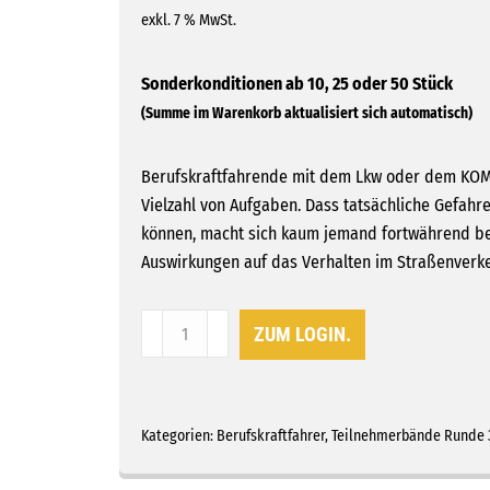
exkl. 7 % MwSt.
Berufskraftfahrende mit dem Lkw oder dem KOM m
Vielzahl von Aufgaben. Dass tatsächliche Gefahr
können, macht sich kaum jemand fortwährend be
Auswirkungen auf das Verhalten im Straßenverke
Thema
ZUM LOGIN.
3:
Gefahrensituationen,
Stress
und
Kategorien:
Berufskraftfahrer
,
Teilnehmerbände Runde 
Unfälle