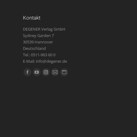
Kontakt
DEGENER Verlag GmbH
Sydney Garden 7
30539 Hannover
Deutschland
Tel.: 0511-963 60 0
E-Mail: info@degener.de
Finden Sie uns auf:
Facebook
YouTube
Instagram
E-
Website
page
page
page
Mail
page
opens
opens
opens
page
opens
in
in
in
opens
in
new
new
new
in
new
window
window
window
new
window
window