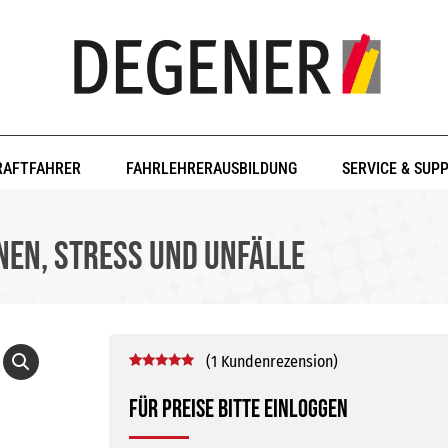
RAFTFAHRER
FAHRLEHRERAUSBILDUNG
SERVICE & SUP
nen, Stress und Unfälle
(
1
Kundenrezension)
Bewertet mit
1
5.00
von 5,
Für Preise bitte einloggen
basierend
auf
Kundenbewertung