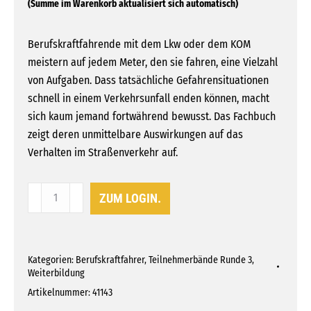
Berufskraftfahrende mit dem Lkw oder dem KOM
meistern auf jedem Meter, den sie fahren, eine Vielzahl
von Aufgaben. Dass tatsächliche Gefahrensituationen
schnell in einem Verkehrsunfall enden können, macht
sich kaum jemand fortwährend bewusst. Das Fachbuch
zeigt deren unmittelbare Auswirkungen auf das
Verhalten im Straßenverkehr auf.
Thema
ZUM LOGIN.
3:
Gefahrensituationen,
Stress
Kategorien:
Berufskraftfahrer
,
Teilnehmerbände Runde 3
,
und
Weiterbildung
Unfälle
Artikelnummer:
41143
Menge