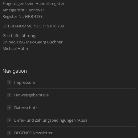
Eingetragen beim Handelsregister
new
new
new
in
new
Amtsgericht Hannover
window
window
window
new
window
Register-Nr. HRB 4133
window
UST.-ID-NUMMER: DE 115 676 709
Geschäftsführung:
Dr. oec. HSG Max-Georg Büchner
Michael Hühn
Navigation
Impressum
Hinweisgeberstelle
Datenschutz
Liefer- und Zahlungsbedingungen (AGB)
DEGENER Newsletter