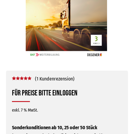
(
1
Kundenrezension)
Bewertet mit
1
5.00
von 5,
Für Preise bitte einloggen
basierend
auf
Kundenbewertung
exkl. 7 % MwSt.