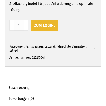
Sitzflächen, bietet für jede Anforderung eine optimale
Lösung.
Bürodrehstuhl
ZUM LOGIN.
BASE
ART
60
Kategorien:
Fahrschulausstattung
,
Fahrschulorganisation
,
Menge
Möbel
Artikelnummer:
D20215041
Beschreibung
Bewertungen (0)