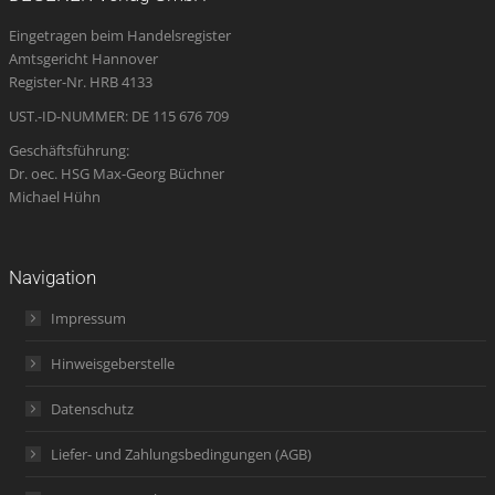
in
in
in
opens
in
Eingetragen beim Handelsregister
new
new
new
in
new
Amtsgericht Hannover
window
window
window
new
window
Register-Nr. HRB 4133
window
UST.-ID-NUMMER: DE 115 676 709
Geschäftsführung:
Dr. oec. HSG Max-Georg Büchner
Michael Hühn
Navigation
Impressum
Hinweisgeberstelle
Datenschutz
Liefer- und Zahlungsbedingungen (AGB)