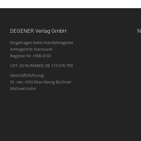
DEGENER Verlag GmbH
N
Eingetragen beim Handelsregister
Amtsgericht Hannover
Register-Nr. HRB 4133
UST.-ID-NUMMER: DE 115 676 709
Geschäftsführung:
Dr. oec. HSG Max-Georg Büchner
Michael Hühn