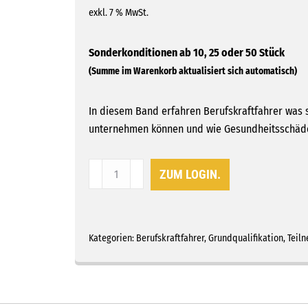
exkl. 7 % MwSt.
In diesem Band erfahren Berufskraftfahrer was si
unternehmen können und wie Gesundheitsschäd
Teilnehmerband
ZUM LOGIN.
1
-
Gesundheit
und
Kategorien:
Berufskraftfahrer
,
Grundqualifikation
,
Teil
Fitness
Menge