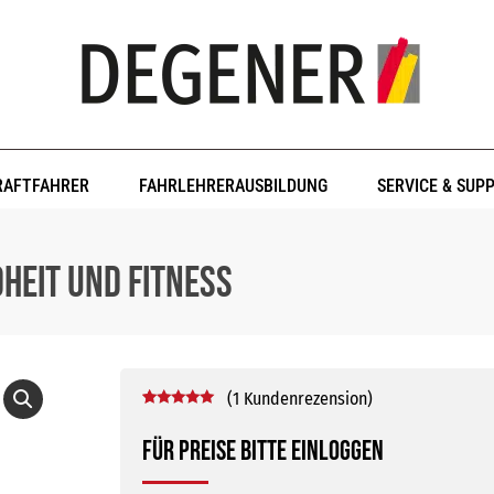
RAFTFAHRER
FAHRLEHRERAUSBILDUNG
SERVICE & SUP
heit und Fitness
(
1
Kundenrezension)
Bewertet mit
1
5.00
von 5,
Für Preise bitte einloggen
basierend
auf
Kundenbewertung