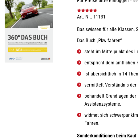
Für Preise bitte einloggen
–
ode
Art.-Nr.: 11131
Bewertet mit
5.00
von 5
Basiswissen für alle Klassen, 
Das Buch „Pkw fahren“
steht im Mittelpunkt des L
entspricht dem amtlichen 
ist übersichtlich in 14 T
vermittelt Verständnis der
behandelt Grundlagen der K
Assistenzsysteme,
widmet sich schwerpunktm
Fahren.
Sonderkonditionen beim Kauf 