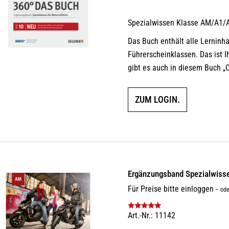
Spezialwissen Klasse AM/A1/
Das Buch enthält alle Lerninh
Führerscheinklassen. Das ist I
gibt es auch in diesem Buch „
ZUM LOGIN.
Ergänzungsband Spezialwiss
Für Preise bitte einloggen
–
ode
Art.-Nr.: 11142
Bewertet mit
5.00
von 5