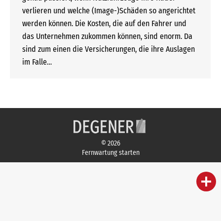
verlieren und welche (Image-)Schäden so angerichtet
werden können. Die Kosten, die auf den Fahrer und
das Unternehmen zukommen können, sind enorm. Da
sind zum einen die Versicherungen, die ihre Auslagen
im Falle…
© 2026
Fernwartung starten
person
IHR FACHBERATER
campaign
WERBEMATERIAL