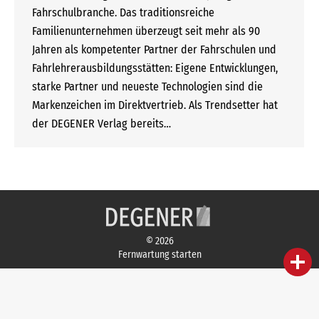
Fahrschulbranche. Das traditionsreiche
Familienunternehmen überzeugt seit mehr als 90
Jahren als kompetenter Partner der Fahrschulen und
Fahrlehrerausbildungsstätten: Eigene Entwicklungen,
starke Partner und neueste Technologien sind die
Markenzeichen im Direktvertrieb. Als Trendsetter hat
der DEGENER Verlag bereits…
© 2026
Fernwartung starten
person
IHR FACHBERATER
campaign
WERBEMATERIAL