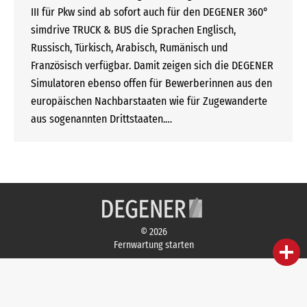
III für Pkw sind ab sofort auch für den DEGENER 360°
simdrive TRUCK & BUS die Sprachen Englisch,
Russisch, Türkisch, Arabisch, Rumänisch und
Französisch verfügbar. Damit zeigen sich die DEGENER
Simulatoren ebenso offen für Bewerberinnen aus den
europäischen Nachbarstaaten wie für Zugewanderte
aus sogenannten Drittstaaten.…
© 2026
Fernwartung starten
person
IHR FACHBERATER
campaign
WERBEMATERIAL