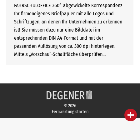
FAHRSCHULOFFICE 360° abgewickelte Korrespondenz
Ihr firmeneigenes Briefpapier mit alle Logos und
Schriftzügen, an denen Ihr Unternehmen zu erkennen
ist! Sie müssen dazu nur eine Bilddatei im
entsprechenden DIN A4-Format und mit der
passenden Auflösung von ca. 300 dpi hinterlegen.
Mittels „Vorschau“-Schaltfläche überprüfen…
© 2026
Fernwartung starten
person
IHR FACHBERATER
campaign
WERBEMATERIAL