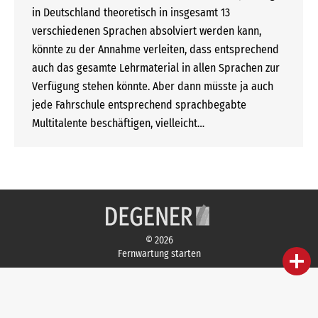
in Deutschland theoretisch in insgesamt 13
verschiedenen Sprachen absolviert werden kann,
könnte zu der Annahme verleiten, dass entsprechend
auch das gesamte Lehrmaterial in allen Sprachen zur
Verfügung stehen könnte. Aber dann müsste ja auch
jede Fahrschule entsprechend sprachbegabte
Multitalente beschäftigen, vielleicht…
© 2026
Fernwartung starten
person
IHR FACHBERATER
campaign
WERBEMATERIAL