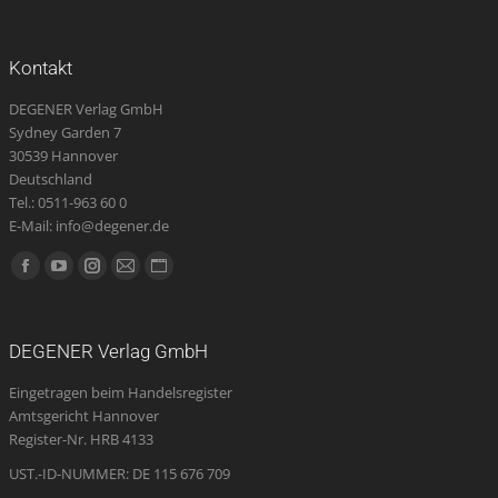
Kontakt
DEGENER Verlag GmbH
Sydney Garden 7
30539 Hannover
Deutschland
Tel.: 0511-963 60 0
E-Mail: info@degener.de
Finden Sie uns auf:
Facebook
YouTube
Instagram
E-
Website
page
page
page
Mail
page
opens
opens
opens
page
opens
DEGENER Verlag GmbH
in
in
in
opens
in
Eingetragen beim Handelsregister
new
new
new
in
new
Amtsgericht Hannover
window
window
window
new
window
Register-Nr. HRB 4133
window
UST.-ID-NUMMER: DE 115 676 709