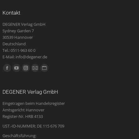
Kontakt
DEGENER Verlag GmbH
Sydney Garden 7
30539 Hannover
Deutschland
Tel.: 0511-963 60 0
E-Mail: info@degener.de
Finden Sie uns auf:
Facebook
YouTube
Instagram
E-
Website
page
page
page
Mail
page
opens
opens
opens
page
opens
DEGENER Verlag GmbH
in
in
in
opens
in
Eingetragen beim Handelsregister
new
new
new
in
new
Amtsgericht Hannover
window
window
window
new
window
Register-Nr. HRB 4133
window
UST.-ID-NUMMER: DE 115 676 709
Geschäftsführung: