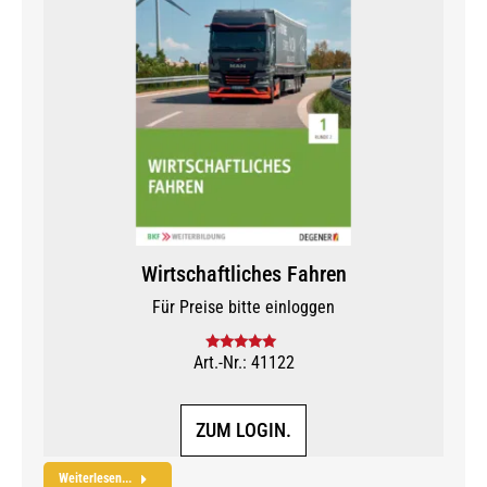
Wirtschaftliches Fahren
Für Preise bitte einloggen
Art.-Nr.: 41122
Bewertet mit
5.00
von 5
ZUM LOGIN.
Weiterlesen...