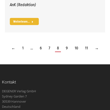
AnK (Redaktion)
Weiterlesen...
←
1
…
6
7
8
9
10
11
→
Kontakt
DEGENER Verlag GmbH
Sydney Garden 7
30539 Hannover
Deutschland