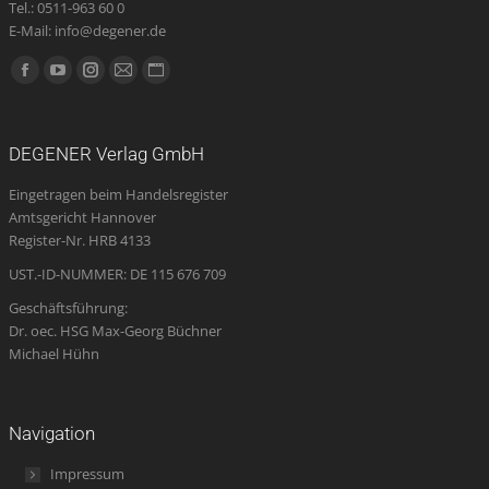
Tel.: 0511-963 60 0
E-Mail: info@degener.de
Finden Sie uns auf:
Facebook
YouTube
Instagram
E-
Website
page
page
page
Mail
page
opens
opens
opens
page
opens
DEGENER Verlag GmbH
in
in
in
opens
in
Eingetragen beim Handelsregister
new
new
new
in
new
Amtsgericht Hannover
window
window
window
new
window
Register-Nr. HRB 4133
window
UST.-ID-NUMMER: DE 115 676 709
Geschäftsführung:
Dr. oec. HSG Max-Georg Büchner
Michael Hühn
Navigation
Impressum