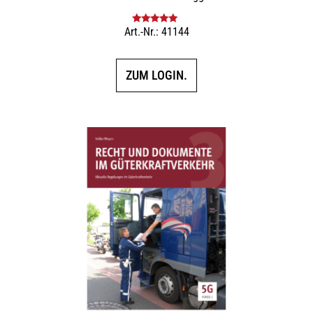
Art.-Nr.: 41144
Bewertet mit
5.00
von 5
ZUM LOGIN.