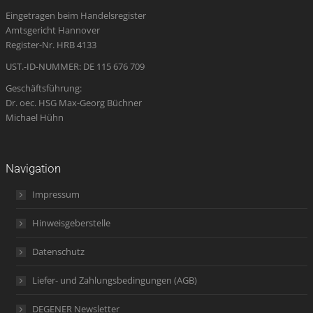
Eingetragen beim Handelsregister
new
new
new
in
new
Amtsgericht Hannover
window
window
window
new
window
Register-Nr. HRB 4133
window
UST.-ID-NUMMER: DE 115 676 709
Geschäftsführung:
Dr. oec. HSG Max-Georg Büchner
Michael Hühn
Navigation
Impressum
Hinweisgeberstelle
Datenschutz
Liefer- und Zahlungsbedingungen (AGB)
DEGENER Newsletter