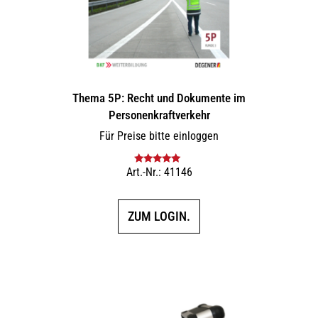
Thema 5P: Recht und Dokumente im
Personenkraftverkehr
Für Preise bitte einloggen
Art.-Nr.: 41146
Bewertet mit
5.00
von 5
ZUM LOGIN.