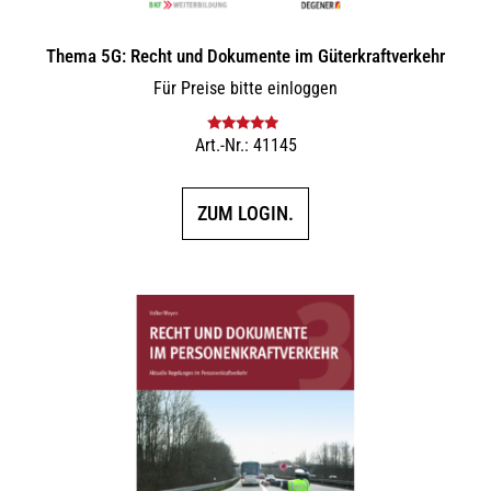
Thema 5G: Recht und Dokumente im Güterkraftverkehr
Für Preise bitte einloggen
Art.-Nr.: 41145
Bewertet mit
5.00
von 5
ZUM LOGIN.