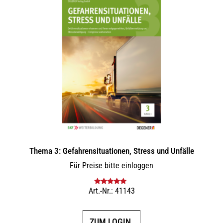
Thema 3: Gefahrensituationen, Stress und Unfälle
Für Preise bitte einloggen
Art.-Nr.: 41143
Bewertet mit
5.00
von 5
ZUM LOGIN.