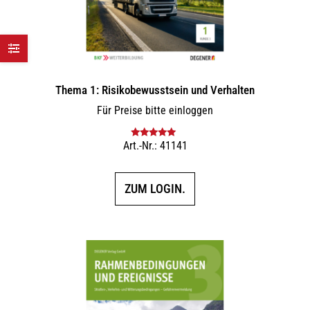
Thema 1: Risikobewusstsein und Verhalten
Für Preise bitte einloggen
Art.-Nr.: 41141
Bewertet mit
5.00
von 5
ZUM LOGIN.