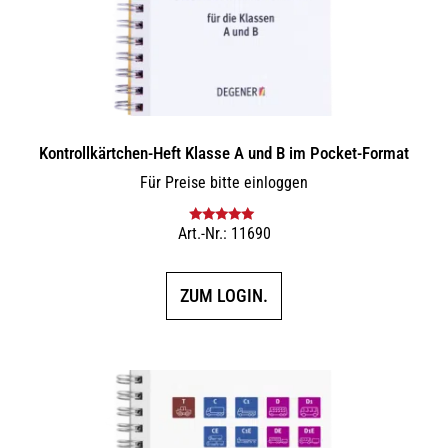
Kontrollkärtchen-Heft Klasse A und B im Pocket-Format
Für Preise bitte einloggen
Art.-Nr.: 11690
Bewertet mit
5.00
von 5
ZUM LOGIN.