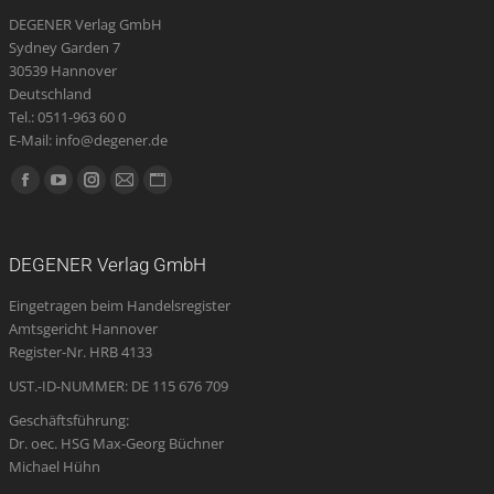
DEGENER Verlag GmbH
Sydney Garden 7
30539 Hannover
Deutschland
Tel.: 0511-963 60 0
E-Mail: info@degener.de
Finden Sie uns auf:
Facebook
YouTube
Instagram
E-
Website
page
page
page
Mail
page
opens
opens
opens
page
opens
DEGENER Verlag GmbH
in
in
in
opens
in
Eingetragen beim Handelsregister
new
new
new
in
new
Amtsgericht Hannover
window
window
window
new
window
Register-Nr. HRB 4133
window
UST.-ID-NUMMER: DE 115 676 709
Geschäftsführung:
Dr. oec. HSG Max-Georg Büchner
Michael Hühn