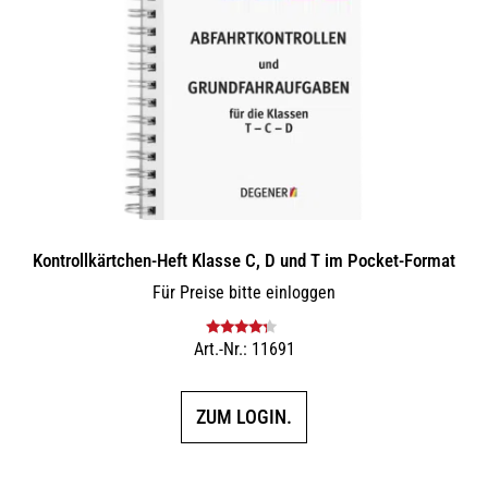
Kontrollkärtchen-Heft Klasse C, D und T im Pocket-Format
Für Preise bitte einloggen
Art.-Nr.: 11691
Bewertet
mit
4.00
von 5
ZUM LOGIN.