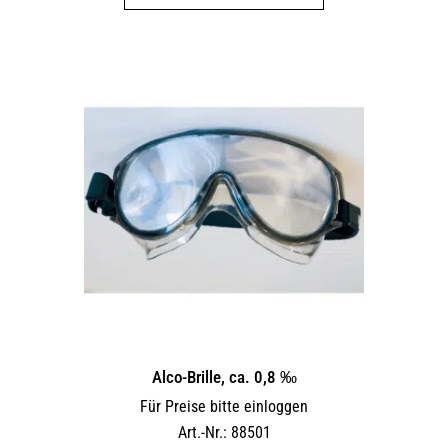
weist
mehrere
Varianten
auf.
Die
Optionen
können
auf
der
Produktseite
gewählt
werden
Alco-Brille, ca. 0,8 ‰
Für Preise bitte einloggen
Art.-Nr.: 88501