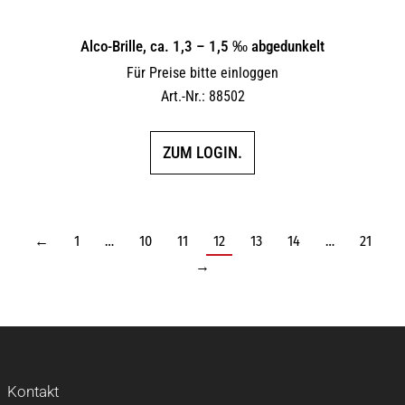
Alco-Brille, ca. 1,3 – 1,5 ‰ abgedunkelt
Für Preise bitte einloggen
Art.-Nr.: 88502
ZUM LOGIN.
←
1
…
10
11
12
13
14
…
21
→
Kontakt