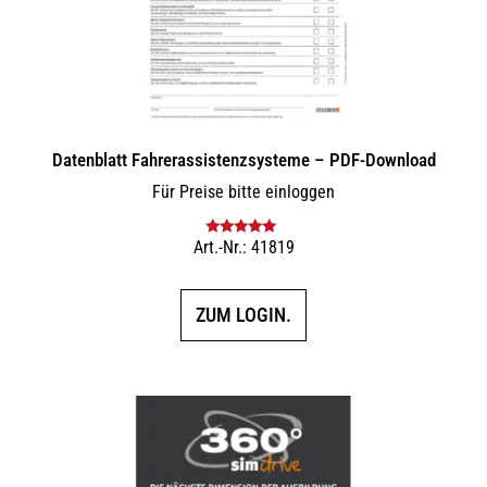
Datenblatt Fahrerassistenzsysteme – PDF-Download
Für Preise bitte einloggen
Art.-Nr.: 41819
Bewertet mit
5.00
von 5
ZUM LOGIN.