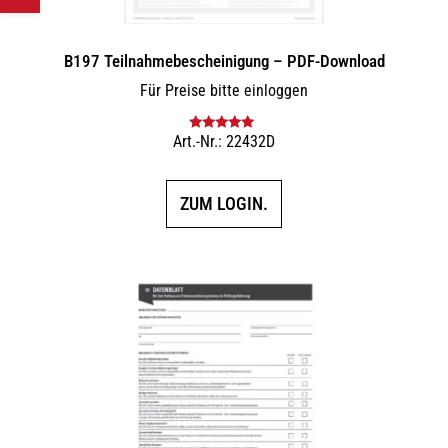
B197 Teilnahmebescheinigung – PDF-Download
Für Preise bitte einloggen
Art.-Nr.: 22432D
Bewertet mit
5.00
von 5
ZUM LOGIN.