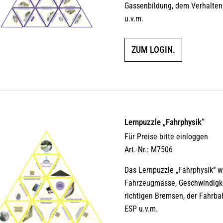
Gassenbildung, dem Verhalten
u.v.m.
ZUM LOGIN.
Lernpuzzle „Fahrphysik“
Für Preise bitte einloggen
Art.-Nr.: M7506
Das Lernpuzzle „Fahrphysik“ wi
Fahrzeugmasse, Geschwindigkei
richtigen Bremsen, der Fahrba
ESP u.v.m.