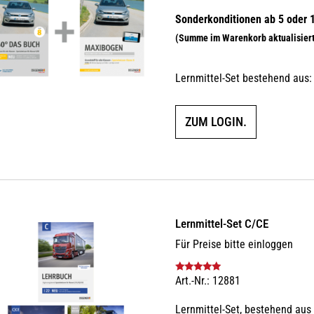
Lernmittel-Set bestehend aus:
ZUM LOGIN.
Lernmittel-Set C/CE
Für Preise bitte einloggen
Art.-Nr.: 12881
Bewertet mit
5.00
von 5
Lernmittel-Set, bestehend aus