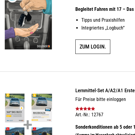
Begleitet Fahren mit 17 – Das
Tipps und Praxishilfen
Integriertes „Logbuch“
ZUM LOGIN.
Lernmittel-Set A/A2/A1 Erst
Für Preise bitte einloggen
Art.-Nr.: 12767
Bewertet mit
5.00
von 5