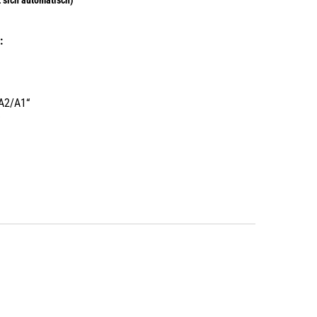
:
A2/A1“
“