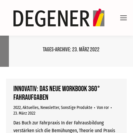
Tages-Archive:
23. März 2022
INNOVATIV: Das neue WORKBOOK 360°
FAHRAUFGABEN
2022
,
Aktuelles
,
Newsletter
,
Sonstige Produkte
Von
ror
23. März 2022
Das Buch zur Fahrpraxis In der Fahrausbildung
verstärken sich die Bemühungen, Theorie und Praxis