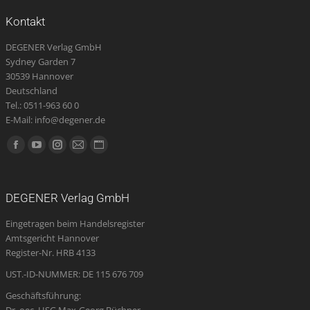
Kontakt
DEGENER Verlag GmbH
Sydney Garden 7
30539 Hannover
Deutschland
Tel.: 0511-963 60 0
E-Mail: info@degener.de
Finden Sie uns auf:
Facebook
YouTube
Instagram
E-
Website
page
page
page
Mail
page
opens
opens
opens
page
opens
DEGENER Verlag GmbH
in
in
in
opens
in
Eingetragen beim Handelsregister
new
new
new
in
new
Amtsgericht Hannover
window
window
window
new
window
Register-Nr. HRB 4133
window
UST.-ID-NUMMER: DE 115 676 709
Geschäftsführung: