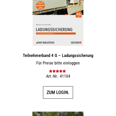
Teilnehmerband 4 G – Ladungssicherung
Für Preise bitte einloggen
Art.-Nr.: 41104
Bewertet mit
5.00
von 5
ZUM LOGIN.