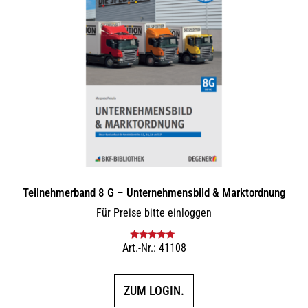
Teilnehmerband 8 G – Unternehmensbild & Marktordnung
Für Preise bitte einloggen
Art.-Nr.: 41108
Bewertet mit
5.00
von 5
ZUM LOGIN.