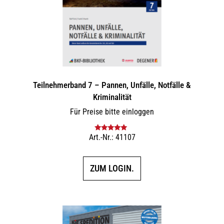
Teilnehmerband 7 – Pannen, Unfälle, Notfälle &
Kriminalität
Für Preise bitte einloggen
Art.-Nr.: 41107
Bewertet mit
5.00
von 5
ZUM LOGIN.