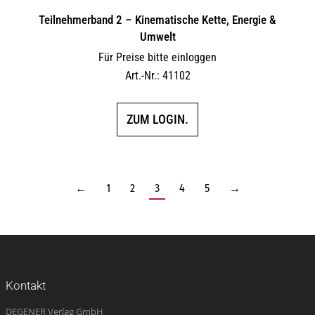
Teilnehmerband 2 – Kinematische Kette, Energie &
Umwelt
Für Preise bitte einloggen
Art.-Nr.: 41102
ZUM LOGIN.
←
1
2
3
4
5
→
Kontakt
DEGENER Verlag GmbH