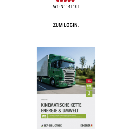
Art.-Nr.: 41101
Bewertet mit
5.00
von 5
ZUM LOGIN.