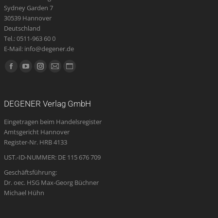
Sydney Garden 7
30539 Hannover
Deutschland
Tel.: 0511-963 60 0
E-Mail: info@degener.de
Finden Sie uns auf:
Facebook
YouTube
Instagram
E-
Website
page
page
page
Mail
page
opens
opens
opens
page
opens
DEGENER Verlag GmbH
in
in
in
opens
in
Eingetragen beim Handelsregister
new
new
new
in
new
Amtsgericht Hannover
window
window
window
new
window
Register-Nr. HRB 4133
window
UST.-ID-NUMMER: DE 115 676 709
Geschäftsführung:
Dr. oec. HSG Max-Georg Büchner
Michael Hühn