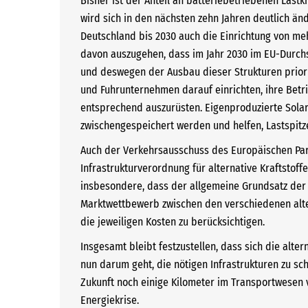
Bisher ist der Anteil an batteriebetriebenen Last
wird sich in den nächsten zehn Jahren deutlich än
Deutschland bis 2030 auch die Einrichtung von meh
davon auszugehen, dass im Jahr 2030 im EU-Durchs
und deswegen der Ausbau dieser Strukturen prioris
und Fuhrunternehmen darauf einrichten, ihre Bet
entsprechend auszurüsten. Eigenproduzierte Solar
zwischengespeichert werden und helfen, Lastspitz
Auch der Verkehrsausschuss des Europäischen Parla
Infrastrukturverordnung für alternative Kraftstoffe
insbesondere, dass der allgemeine Grundsatz der 
Marktwettbewerb zwischen den verschiedenen alte
die jeweiligen Kosten zu berücksichtigen.
Insgesamt bleibt festzustellen, dass sich die alt
nun darum geht, die nötigen Infrastrukturen zu sc
Zukunft noch einige Kilometer im Transportwesen v
Energiekrise.