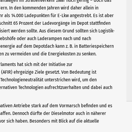
kraftwagen im Straßenverkehr zwar noch gering – doch das
dern. In den kommenden Jahren wird daher allein in
r als 14.000 Ladepunkten für E-Lkw angestrebt. Es ist aber
chnitt 65 Prozent der Ladevorgänge im Depot stattfinden
iert werden sollte. Aus diesem Grund sollten sich Logistik-
riebshöfe oder auch Laderampen nach und nach
energie auf dem Depotdach kann z. B. in Batteriespeichern
en zu vermeiden und die Energiekosten zu senken.
ments hat sich mit der Initiative zur
 (AFIR) ehrgeizige Ziele gesetzt. Von Bedeutung ist
Technologieneutralität unterstrichen wird, um den
rnativen Technologien aufrechtzuerhalten und dabei auch
ernativen Antriebe stark auf dem Vormarsch befinden und es
haffen. Dennoch dürfte der Dieselmotor auch in näherer
or sich haben. Besonders mit Blick auf die aktuelle