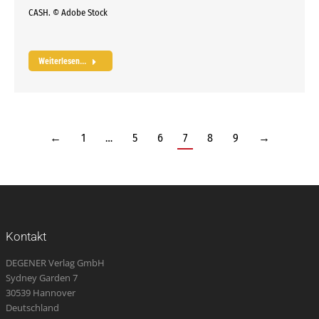
CASH. © Adobe Stock
Weiterlesen...
←
1
…
5
6
7
8
9
→
Kontakt
DEGENER Verlag GmbH
Sydney Garden 7
30539 Hannover
Deutschland