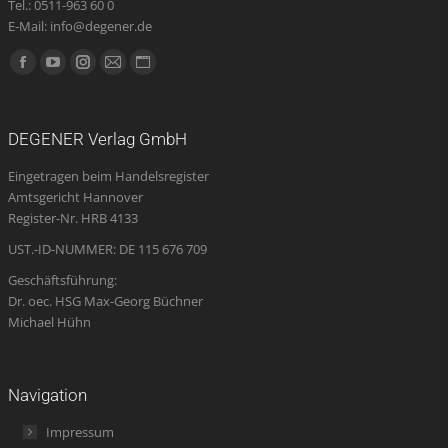
Tel.: 0511-963 60 0
E-Mail: info@degener.de
Finden Sie uns auf:
Facebook
YouTube
Instagram
E-
Website
page
page
page
Mail
page
opens
opens
opens
page
opens
DEGENER Verlag GmbH
in
in
in
opens
in
Eingetragen beim Handelsregister
new
new
new
in
new
Amtsgericht Hannover
window
window
window
new
window
Register-Nr. HRB 4133
window
UST.-ID-NUMMER: DE 115 676 709
Geschäftsführung:
Dr. oec. HSG Max-Georg Büchner
Michael Hühn
Navigation
Impressum