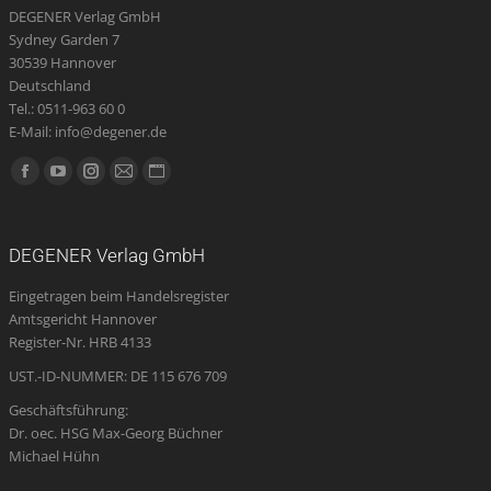
werden
DEGENER Verlag GmbH
Sydney Garden 7
30539 Hannover
Deutschland
Tel.: 0511-963 60 0
E-Mail: info@degener.de
Finden Sie uns auf:
Facebook
YouTube
Instagram
E-
Website
page
page
page
Mail
page
opens
opens
opens
page
opens
DEGENER Verlag GmbH
in
in
in
opens
in
Eingetragen beim Handelsregister
new
new
new
in
new
Amtsgericht Hannover
window
window
window
new
window
Register-Nr. HRB 4133
window
UST.-ID-NUMMER: DE 115 676 709
Geschäftsführung:
Dr. oec. HSG Max-Georg Büchner
Michael Hühn