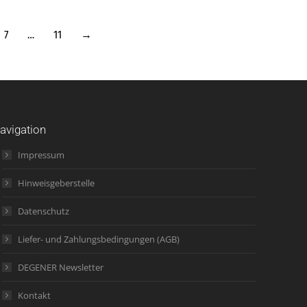
7
…
11
→
avigation
Impressum
Hinweisgeberstelle
Datenschutz
Liefer- und Zahlungsbedingungen (AGB)
DEGENER Newsletter
Kontakt