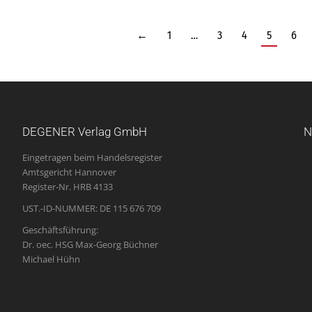
←
1
…
3
4
5
6
DEGENER Verlag GmbH
N
Eingetragen beim Handelsregister
Amtsgericht Hannover
Register-Nr. HRB 4133
UST.-ID-NUMMER: DE 115 676 709
Geschäftsführung:
Dr. oec. HSG Max-Georg Büchner
Michael Hühn