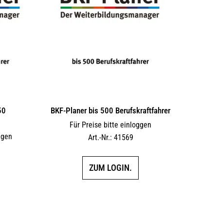
Die
Die
Optionen
Optionen
können
können
auf
auf
der
der
Produktseite
Produktseite
gewählt
gewählt
werden
werden
50
BKF-Planer bis 500 Berufskraftfahrer
Für Preise bitte einloggen
ggen
Art.-Nr.: 41569
ZUM LOGIN.