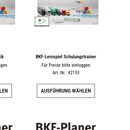
ik
BKF-Lernspiel Schulungstrainer
ggen
Für Preise bitte einloggen
Art.-Nr.: 42153
Dieses
Dieses
LEN
AUSFÜHRUNG WÄHLEN
Produkt
Produkt
weist
weist
mehrere
mehrere
Varianten
Varianten
auf.
auf.