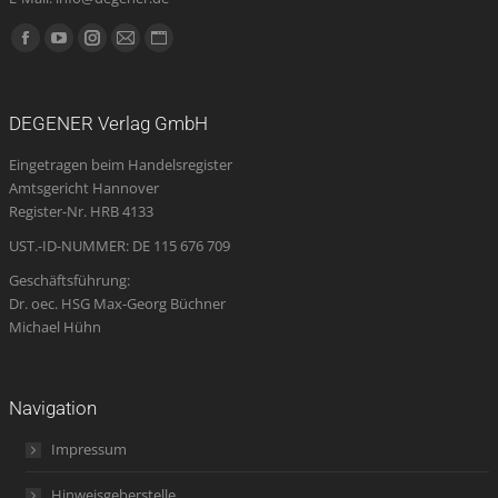
Finden Sie uns auf:
Facebook
YouTube
Instagram
E-
Website
page
page
page
Mail
page
opens
opens
opens
page
opens
DEGENER Verlag GmbH
in
in
in
opens
in
Eingetragen beim Handelsregister
new
new
new
in
new
Amtsgericht Hannover
window
window
window
new
window
Register-Nr. HRB 4133
window
UST.-ID-NUMMER: DE 115 676 709
Geschäftsführung:
Dr. oec. HSG Max-Georg Büchner
Michael Hühn
Navigation
Impressum
Hinweisgeberstelle