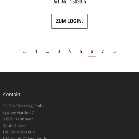
Art.-Nr.: 15033-5
ZUM LOGIN.
←
1
…
3
4
5
6
7
→
Kontakt
DEGENER Verlag GmbH
Sydney Garden 7
30539 Hannover
Deutschland
Tel.: 0511-963 60 0
E-Mail: info@degener.de