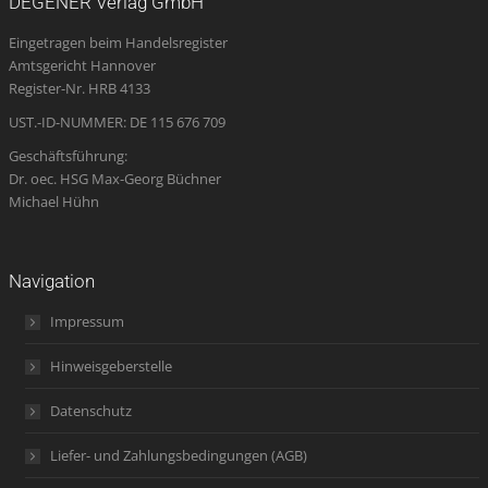
DEGENER Verlag GmbH
in
in
in
opens
in
Eingetragen beim Handelsregister
new
new
new
in
new
Amtsgericht Hannover
window
window
window
new
window
Register-Nr. HRB 4133
window
UST.-ID-NUMMER: DE 115 676 709
Geschäftsführung:
Dr. oec. HSG Max-Georg Büchner
Michael Hühn
Navigation
Impressum
Hinweisgeberstelle
Datenschutz
Liefer- und Zahlungsbedingungen (AGB)