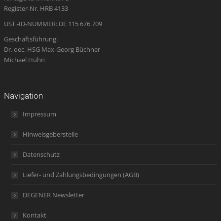
window
window
window
new
window
Register-Nr. HRB 4133
window
UST.-ID-NUMMER: DE 115 676 709
Geschäftsführung:
Dr. oec. HSG Max-Georg Büchner
Michael Hühn
Navigation
Impressum
Hinweisgeberstelle
Datenschutz
Liefer- und Zahlungsbedingungen (AGB)
DEGENER Newsletter
Kontakt