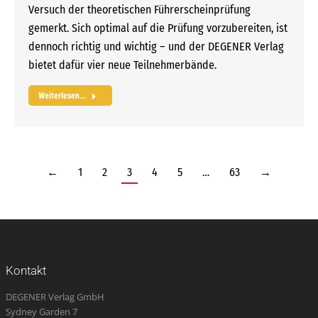
Versuch der theoretischen Führerscheinprüfung
gemerkt. Sich optimal auf die Prüfung vorzubereiten, ist
dennoch richtig und wichtig – und der DEGENER Verlag
bietet dafür vier neue Teilnehmerbände.
Weiterlesen...
←
1
2
3
4
5
…
63
→
Kontakt
DEGENER Verlag GmbH
Sydney Garden 7