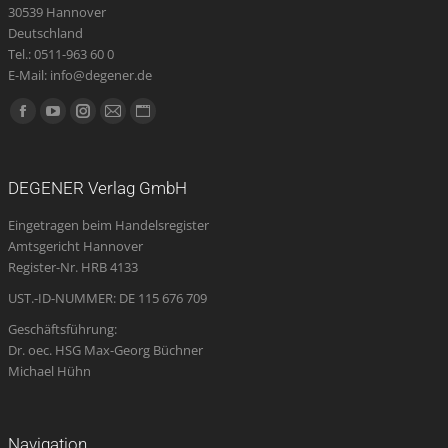
30539 Hannover
Deutschland
Tel.: 0511-963 60 0
E-Mail: info@degener.de
Finden Sie uns auf:
Facebook
YouTube
Instagram
E-
Website
page
page
page
Mail
page
opens
opens
opens
page
opens
DEGENER Verlag GmbH
in
in
in
opens
in
Eingetragen beim Handelsregister
new
new
new
in
new
Amtsgericht Hannover
window
window
window
new
window
Register-Nr. HRB 4133
window
UST.-ID-NUMMER: DE 115 676 709
Geschäftsführung:
Dr. oec. HSG Max-Georg Büchner
Michael Hühn
Navigation