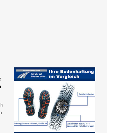
e
n
ch
m