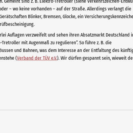
. Gemeint sind z. B. Elektro-Tretroller (siehe Verkehrszeichen-Entwur
der – wo keine vorhanden – auf der Straße. Allerdings verlangt die
Gerätschaften Blinker, Bremsen, Glocke, ein Versicherungskennzeich
rüfbescheinigung.
rlei Auflagen verzweifelt und sehen ihren Absatzmarkt Deutschland i
retroller mit Augenmaß zu regulieren“. So führe z. B. die
Bussen und Bahnen, was dem Interesse an der Entfaltung des künfti
enstehe (
Verband der TÜV e.V.
). Wir dürfen gespannt sein, wieweit d