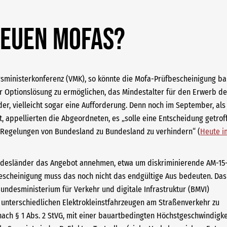
neuen Mofas?
sministerkonferenz (VMK), so könnte die Mofa-Prüfbescheinigung ba
r Optionslösung zu ermöglichen, das Mindestalter für den Erwerb de
der, vielleicht sogar eine Aufforderung. Denn noch im September, als
t, appellierten die Abgeordneten, es „solle eine Entscheidung getro
r Regelungen von Bundesland zu Bundesland zu verhindern“ (
Heute i
Bundesländer das Angebot annehmen, etwa um diskriminierende AM-15
escheinigung muss das noch nicht das endgültige Aus bedeuten. Das
ndesministerium für Verkehr und digitale Infrastruktur (BMVI)
n unterschiedlichen Elektrokleinstfahrzeugen am Straßenverkehr zu
 nach § 1 Abs. 2 StVG, mit einer bauartbedingten Höchstgeschwindigke