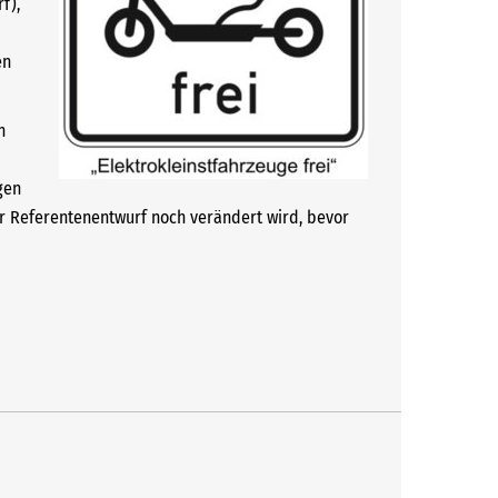
f),
en
n
gen
er Referentenentwurf noch verändert wird, bevor