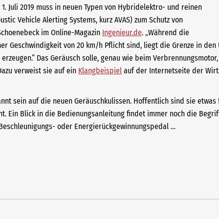
1. Juli 2019 muss in neuen Typen von Hybridelektro- und reinen
ustic Vehicle Alerting Systems, kurz AVAS) zum Schutz von
n Schoenebeck im Online-Magazin
Ingenieur.de
. „Während die
er Geschwindigkeit von 20 km/h Pflicht sind, liegt die Grenze in den 
n erzeugen.“ Das Geräusch solle, genau wie beim Verbrennungsmotor,
azu verweist sie auf ein
Klangbeispiel
auf der Internetseite der Wir
nnt sein auf die neuen Geräuschkulissen. Hoffentlich sind sie etwas f
t. Ein Blick in die Bedienungsanleitung findet immer noch die Begri
er Beschleunigungs- oder Energierückgewinnungspedal …