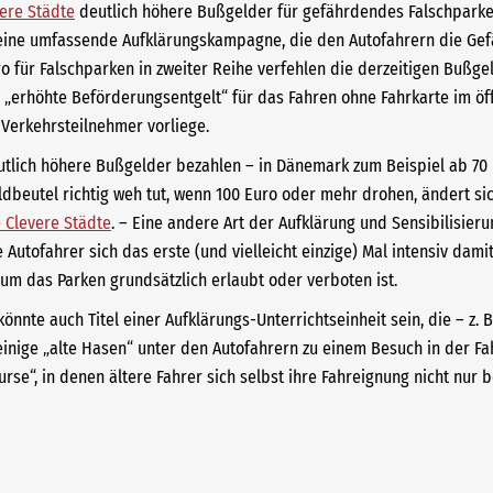
vere Städte
deutlich höhere Bußgelder für gefährdendes Falschparke
ne umfassende Aufklärungskampagne, die den Autofahrern die Gefähr
für Falschparken in zweiter Reihe verfehlen die derzeitigen Bußgeld
 „erhöhte Beförderungsentgelt“ für das Fahren ohne Fahrkarte im öff
Verkehrsteilnehmer vorliege.
tlich höhere Bußgelder bezahlen – in Dänemark zum Beispiel ab 70 
dbeutel richtig weh tut, wenn 100 Euro oder mehr drohen, ändert sic
ve Clevere Städte
. – Eine andere Art der Aufklärung und Sensibilisie
e Autofahrer sich das erste (und vielleicht einzige) Mal intensiv dami
m das Parken grundsätzlich erlaubt oder verboten ist.
önnte auch Titel einer Aufklärungs-Unterrichtseinheit sein, die – z
nige „alte Hasen“ unter den Autofahrern zu einem Besuch in der Fahrs
e“, in denen ältere Fahrer sich selbst ihre Fahreignung nicht nur 