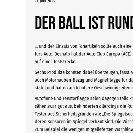
13. Juni 2018
Der Ball ist run
… und der Einsatz von Fanartikeln sollte auch ein
fürs Auto. Deshalb hat der Auto Club Europa (ACE)
auf einer Teststrecke.
Sechs Produkte konnten dabei überzeugen, fasst M
auch Motorhauben-Bezug und Magnetflagge für das
stabil und halten auch höhere Geschwindigkeiten a
Autofinne und Fensterflagge seien dagegen teils k
sähen zwar gut aus, behinderten allerdings die R
Tester aus Sicherheitsgründen ab: „Die Spiegelso
deren Sensoren im Spiegel verbaut sind. Die Wisch
Zum Beispiel die wenigen mitgelieferten Warnhin