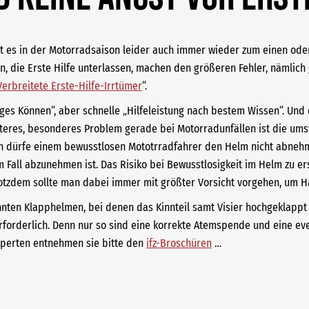
es in der Motorradsaison leider auch immer wieder zum einen ode
, die Erste Hilfe unterlassen, machen den größeren Fehler, nämlich ga
Verbreitete Erste-Hilfe-Irrtümer
“.
s Können“, aber schnelle „Hilfeleistung nach bestem Wissen“. Und da
weiteres, besonderes Problem gerade bei Motorradunfällen ist die um
an dürfe einem bewusstlosen Mototrradfahrer den Helm nicht abnehm
Fall abzunehmen ist. Das Risiko bei Bewusstlosigkeit im Helm zu ersti
tzdem sollte man dabei immer mit größter Vorsicht vorgehen, um Ha
nnten Klapphelmen, bei denen das Kinnteil samt Visier hochgeklapp
orderlich. Denn nur so sind eine korrekte Atemspende und eine eve
xperten entnehmen sie bitte den
ifz-Broschüren
…