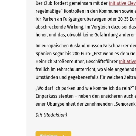
Der Club fordert gemeinsam mit der
Initiative Cle
regelmäßige“ Kontrollen in den Kommunen sowie ei
für Parken an Fußgängerüberwegen oder 20-35 Euro 
abschreckende Wirkung. Im Vergleich dazu sei das
höher, und das, obwohl keine Gefährdung anderer 
Im europäischen Ausland müssen Falschparker deu
Spanien sogar bis 200 Euro: „Erst wenn es dem Gel
Heinrich Strößenreuther, Geschäftsführer
Initiati
freilich im Fahrschulunterricht, wo viele angehend
Umständen und gegebenenfalls für welchen Zeitrau
„Wo darf ich parken und wie komme ich da rein?“ k
Einparkassistenten – neben den unsicheren auch ei
einer Übungseinheit der zunehmenden „Seniorenkurs
DiH (Redaktion)
Weiterlesen...