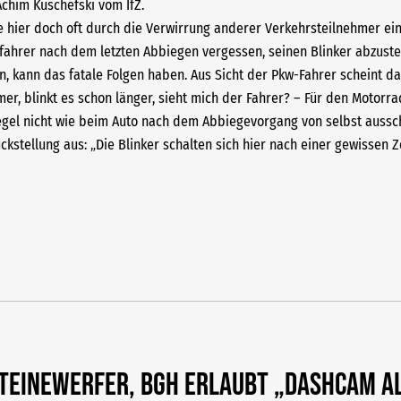
Achim Kuschefski vom IfZ.
 hier doch oft durch die Verwirrung anderer Verkehrsteilnehmer ein
dfahrer nach dem letzten Abbiegen vergessen, seinen Blinker abzustel
en, kann das fatale Folgen haben. Aus Sicht der Pkw-Fahrer scheint 
er, blinkt es schon länger, sieht mich der Fahrer? – Für den Motorra
egel nicht wie beim Auto nach dem Abbiegevorgang von selbst ausscha
kstellung aus: „Die Blinker schalten sich hier nach einer gewissen Z
Steinewerfer, BGH erlaubt „Dashcam a