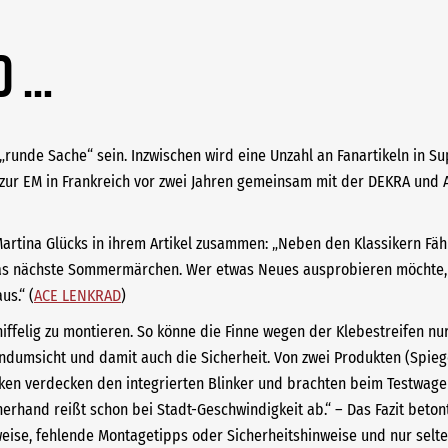
d …
e „runde Sache“ sein. Inzwischen wird eine Unzahl an Fanartikeln in
 zur EM in Frankreich vor zwei Jahren gemeinsam mit der DEKRA und Au
artina Glücks in ihrem Artikel zusammen: „Neben den Klassikern Fäh
 nächste Sommermärchen. Wer etwas Neues ausprobieren möchte, gr
us.“ (
ACE LENKRAD
)
niffelig zu montieren. So könne die Finne wegen der Klebestreifen n
undumsicht und damit auch die Sicherheit. Von zwei Produkten (Spie
cken verdecken den integrierten Blinker und brachten beim Testwage
erhand reißt schon bei Stadt-Geschwindigkeit ab.“ – Das Fazit beton
weise, fehlende Montagetipps oder Sicherheitshinweise und nur sel