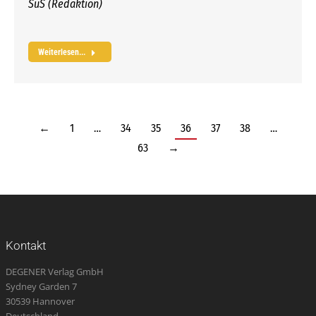
SuS (Redaktion)
Weiterlesen...
←
1
…
34
35
36
37
38
…
63
→
Kontakt
DEGENER Verlag GmbH
Sydney Garden 7
30539 Hannover