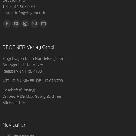
Deutschland
Tel.: 0511-963 60 0
E-Mail: info@degener.de
Finden Sie uns auf:
Facebook
YouTube
Instagram
E-
Website
page
page
page
Mail
page
opens
opens
opens
page
opens
DEGENER Verlag GmbH
in
in
in
opens
in
Eingetragen beim Handelsregister
new
new
new
in
new
Amtsgericht Hannover
window
window
window
new
window
Register-Nr. HRB 4133
window
UST.-ID-NUMMER: DE 115 676 709
Geschäftsführung:
Dr. oec. HSG Max-Georg Büchner
Michael Hühn
Navigation