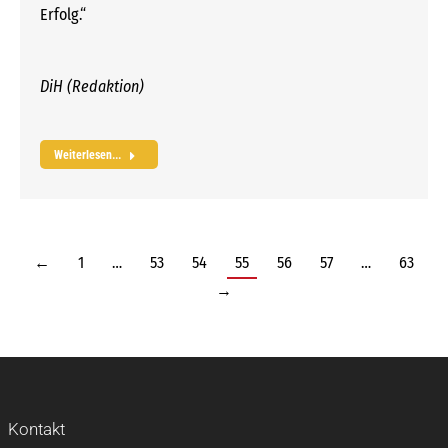
Erfolg.“
DiH (Redaktion)
Weiterlesen...
←
1
…
53
54
55
56
57
…
63
→
Kontakt