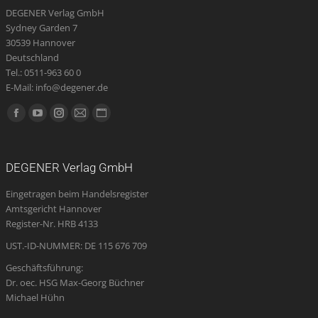
DEGENER Verlag GmbH
Sydney Garden 7
30539 Hannover
Deutschland
Tel.: 0511-963 60 0
E-Mail: info@degener.de
Finden Sie uns auf:
Facebook
YouTube
Instagram
E-
Website
page
page
page
Mail
page
opens
opens
opens
page
opens
DEGENER Verlag GmbH
in
in
in
opens
in
Eingetragen beim Handelsregister
new
new
new
in
new
Amtsgericht Hannover
window
window
window
new
window
Register-Nr. HRB 4133
window
UST.-ID-NUMMER: DE 115 676 709
Geschäftsführung:
Dr. oec. HSG Max-Georg Büchner
Michael Hühn