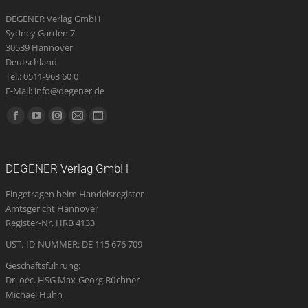
DEGENER Verlag GmbH
Sydney Garden 7
30539 Hannover
Deutschland
Tel.: 0511-963 60 0
E-Mail: info@degener.de
Finden Sie uns auf:
Facebook
YouTube
Instagram
E-
Website
page
page
page
Mail
page
opens
opens
opens
page
opens
DEGENER Verlag GmbH
in
in
in
opens
in
Eingetragen beim Handelsregister
new
new
new
in
new
Amtsgericht Hannover
window
window
window
new
window
Register-Nr. HRB 4133
window
UST.-ID-NUMMER: DE 115 676 709
Geschäftsführung:
Dr. oec. HSG Max-Georg Büchner
Michael Hühn