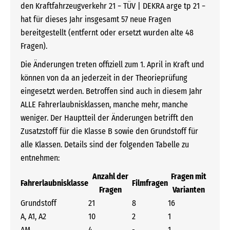
den Kraftfahrzeugverkehr 21 − TÜV | DEKRA arge tp 21 −
hat für dieses Jahr insgesamt 57 neue Fragen
bereitgestellt (entfernt oder ersetzt wurden alte 48
Fragen).
Die Änderungen treten offiziell zum 1. April in Kraft und
können von da an jederzeit in der Theorieprüfung
eingesetzt werden. Betroffen sind auch in diesem Jahr
ALLE Fahrerlaubnisklassen, manche mehr, manche
weniger. Der Hauptteil der Änderungen betrifft den
Zusatzstoff für die Klasse B sowie den Grundstoff für
alle Klassen. Details sind der folgenden Tabelle zu
entnehmen:
Anzahl der
Fragen mit
Fahrerlaubnisklasse
Filmfragen
Fragen
Varianten
Grundstoff
21
8
16
A, A1, A2
10
2
1
AM
4
-
1