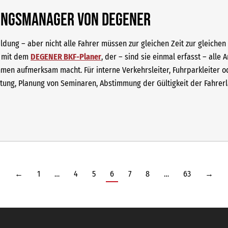
dungsmanager von DEGENER
ung – aber nicht alle Fahrer müssen zur gleichen Zeit zur gleichen W
o mit dem
DEGENER BKF-Planer
, der – sind sie einmal erfasst – alle
n aufmerksam macht. Für interne Verkehrsleiter, Fuhrparkleiter od
ltung, Planung von Seminaren, Abstimmung der Gültigkeit der Fahre
←
1
…
4
5
6
7
8
…
63
→