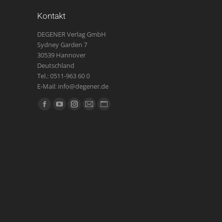
Kontakt
DEGENER Verlag GmbH
Sydney Garden 7
30539 Hannover
Deutschland
Tel.: 0511-963 60 0
E-Mail: info@degener.de
Finden Sie uns auf:
Facebook
YouTube
Instagram
E-
Website
page
page
page
Mail
page
opens
opens
opens
page
opens
in
in
in
opens
in
new
new
new
in
new
window
window
window
new
window
window