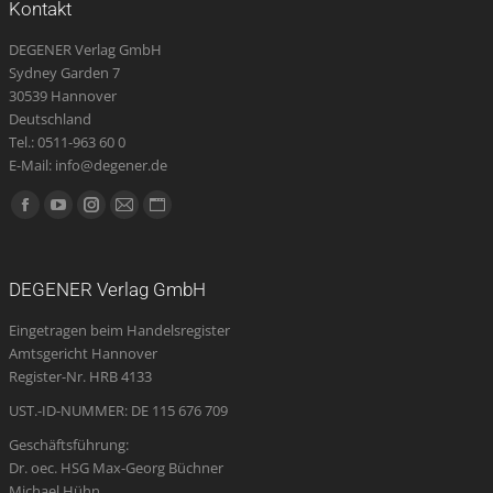
Kontakt
DEGENER Verlag GmbH
Sydney Garden 7
30539 Hannover
Deutschland
Tel.: 0511-963 60 0
E-Mail: info@degener.de
Finden Sie uns auf:
Facebook
YouTube
Instagram
E-
Website
page
page
page
Mail
page
opens
opens
opens
page
opens
DEGENER Verlag GmbH
in
in
in
opens
in
Eingetragen beim Handelsregister
new
new
new
in
new
Amtsgericht Hannover
window
window
window
new
window
Register-Nr. HRB 4133
window
UST.-ID-NUMMER: DE 115 676 709
Geschäftsführung:
Dr. oec. HSG Max-Georg Büchner
Michael Hühn